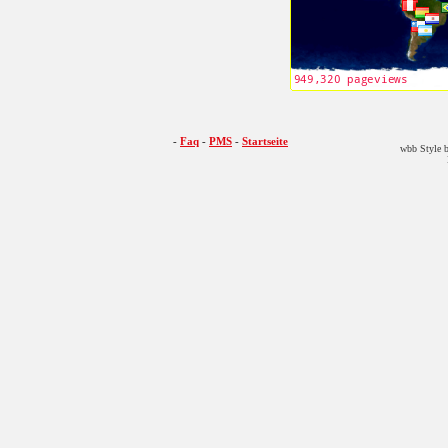
-
Faq
-
PMS
-
Startseite
wbb Style b