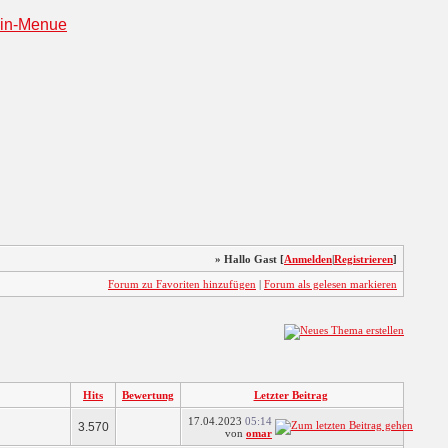
» Hallo Gast [
Anmelden
|
Registrieren
]
Forum zu Favoriten hinzufügen
|
Forum als gelesen markieren
Hits
Bewertung
Letzter Beitrag
17.04.2023
05:14
3.570
von
omar