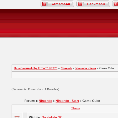
HaveFunWorld by HFW™ ©2025
»
Nintendo
»
Nintendo - Start
» Game Cube
(Benutzer im Forum aktiv: 1 Besucher)
Forum: »
Nintendo
»
Nintendo - Start
» Game Cube
Thema
Wichtig:
Spieleliste GC