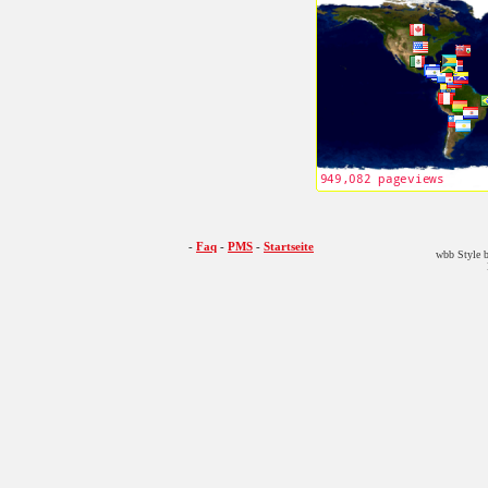
-
Faq
-
PMS
-
Startseite
wbb Style b