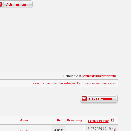
» Hallo Gast [
Anmelden
|
Registrieren
]
Forum zu Favoriten hinzufügen
|
Forum als gelesen markieren
Autor
Hits
Bewertung
Letzter Beitrag
19.02.2026
07:19
omar
4.610