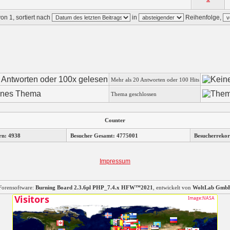
on 1, sortiert nach
in
Reihenfolge,
Mehr als 20 Antworten oder 100 Hits
Thema geschlossen
Counter
rn: 4938
Besucher Gesamt: 4775001
Besucherrekor
Impressum
Forensoftware:
Burning Board 2.3.6pl PHP_7.4.x HFW™2021
, entwickelt von
WoltLab Gmb