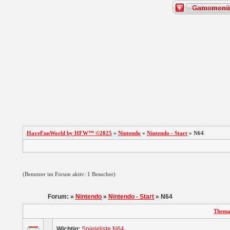
HaveFunWorld by HFW™ ©2025
»
Nintendo
»
Nintendo - Start
» N64
(Benutzer im Forum aktiv: 1 Besucher)
Forum: »
Nintendo
»
Nintendo - Start
» N64
Them
Wichtig:
Spieleliste N64