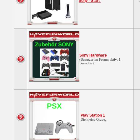
Sony - Start
Sony Hardware
(Benutzer im Forum aktiv: 1
Besucher)
Play Station 1
Die kleine Graue.