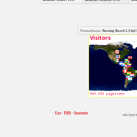
Forensoftware:
Burning Board 2.3.6
-
Faq
-
PMS
-
Startseite
wbb Style b