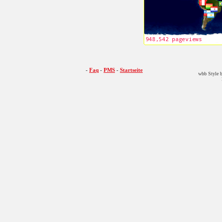
-
Faq
-
PMS
-
Startseite
wbb Style b