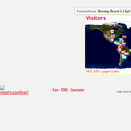
Forensoftware:
Burning Board 2.3.6
-
Faq
-
PMS
-
Startseite
wbb Style b