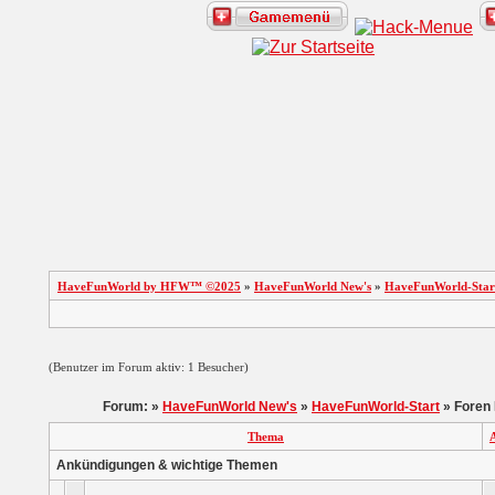
HaveFunWorld by HFW™ ©2025
»
HaveFunWorld New's
»
HaveFunWorld-Star
(Benutzer im Forum aktiv: 1 Besucher)
Forum: »
HaveFunWorld New's
»
HaveFunWorld-Start
» Foren 
Thema
Ankündigungen & wichtige Themen